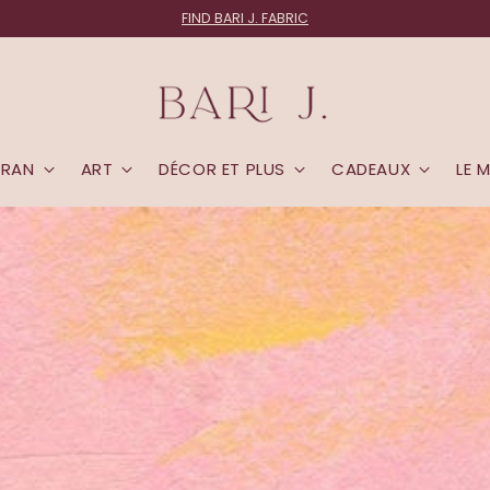
FABRIC LOVERS:
Join the List
CRAN
ART
DÉCOR ET PLUS
CADEAUX
LE 