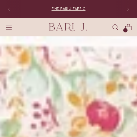
FABRIC LOVERS:
Join the List
0