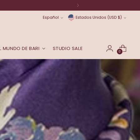
idioma
moneda
Español
Estados Unidos (USD $)
L MUNDO DE BARI
STUDIO SALE
0